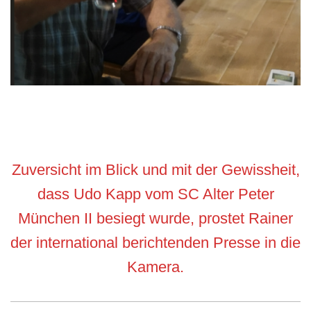
Zuversicht im Blick und mit der Gewissheit,
dass Udo Kapp vom SC Alter Peter
München II besiegt wurde, prostet Rainer
der international berichtenden Presse in die
Kamera.